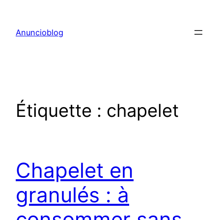
Aller
au
Anuncioblog
contenu
Étiquette :
chapelet
Chapelet en
granulés : à
consommer sans