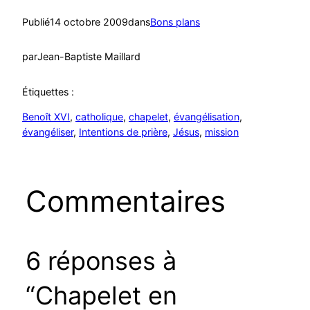
Publié
14 octobre 2009
dans
Bons plans
par
Jean-Baptiste Maillard
Étiquettes :
Benoît XVI
, 
catholique
, 
chapelet
, 
évangélisation
, 
évangéliser
, 
Intentions de prière
, 
Jésus
, 
mission
Commentaires
6 réponses à
“Chapelet en