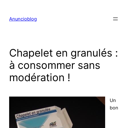
Aller
au
Anuncioblog
contenu
Chapelet en granulés :
à consommer sans
modération !
Un
bon