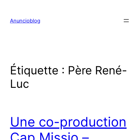
Aller
au
Anuncioblog
contenu
Étiquette :
Père René-
Luc
Une co-production
Cap Missio –