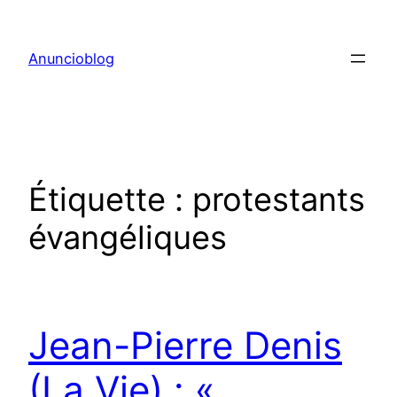
Aller
au
Anuncioblog
contenu
Étiquette :
protestants
évangéliques
Jean-Pierre Denis
(La Vie) : «