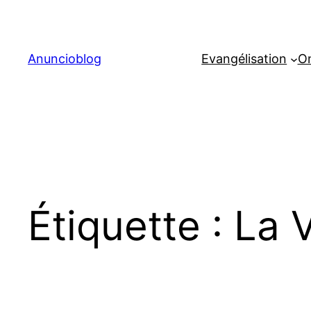
Aller
au
contenu
Anuncioblog
Evangélisation
On
Étiquette :
La 