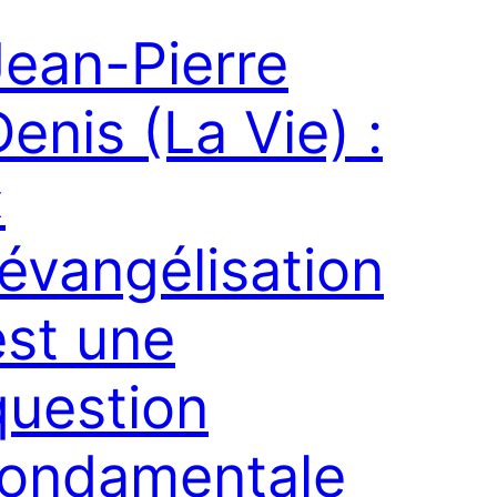
Jean-Pierre
enis (La Vie) :
«
l’évangélisation
est une
question
fondamentale