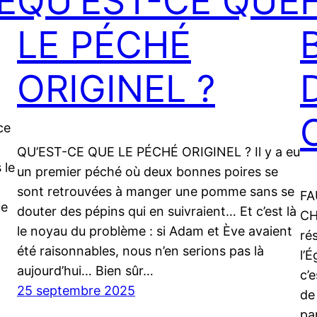
E
QU’EST-CE QUE
LE PÉCHÉ
ORIGINEL ?
ce
QU’EST-CE QUE LE PÉCHÉ ORIGINEL ? Il y a eu
 le
un premier péché où deux bonnes poires se
sont retrouvées à manger une pomme sans se
FA
ue
douter des pépins qui en suivraient… Et c’est là
CH
le noyau du problème : si Adam et Ève avaient
ré
été raisonnables, nous n’en serions pas là
l’É
aujourd’hui… Bien sûr…
c’
25 septembre 2025
de
pa