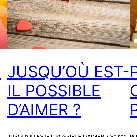
E
JUSQU’OÙ EST-
IL POSSIBLE
D’AIMER ?
JUSQU’OÙ EST-IL POSSIBLE D’AIMER ? Sainte
PO